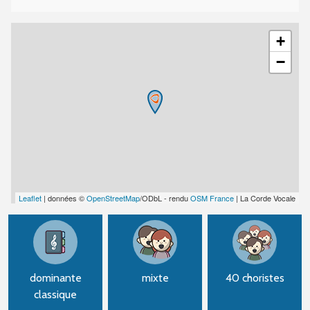
+
−
Leaflet
| données ©
OpenStreetMap
/ODbL - rendu
OSM France
| La Corde Vocale
dominante
mixte
40 choristes
classique