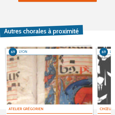
Autres chorales à proximité
69
69
LYON
LY
ATELIER GRÉGORIEN
CHŒUR 