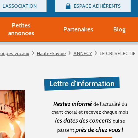
L'ASSOCIATION
ESPACE ADHÉRENTS
Billetterie
Connexion
Petites
Partenaires
Blog
r adhérent Groupe Vocal
annonces
nir adhérent Partenaire
rtitions d'occasion
roupes vocaux
Haute-Savoie
ANNECY
LE CRI SÉLECTIF
r un compte Découverte
uestions fréquentes
tres
Lettre d'information
Restez informé
de l'actualité du
chant choral et recevez chaque mois
les dates des concerts
qui se
près de chez vous !
passent