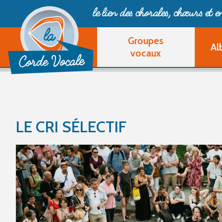
le lien des chorales, chœurs
et 
Groupes
Al
vocaux
LE CRI SÉLECTIF