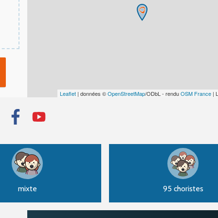
Leaflet
| données ©
OpenStreetMap
/ODbL - rendu
OSM France
| 
mixte
95 choristes