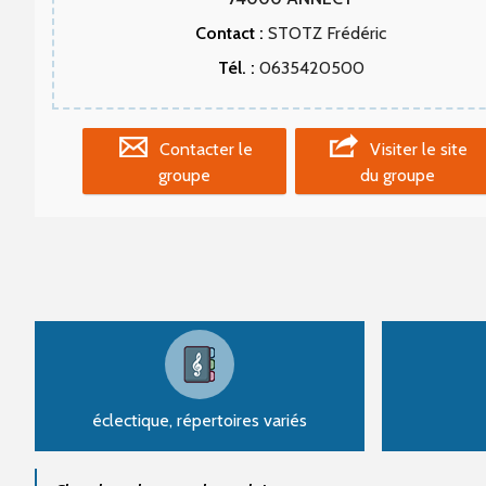
Contact :
STOTZ Frédéric
Tél. :
0635420500
Contacter le
Visiter le site
groupe
du groupe
éclectique, répertoires variés