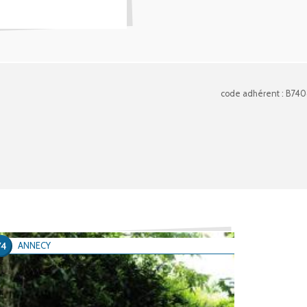
code adhérent : B74
74
ANNECY