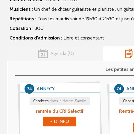
Musiciens :
Un chef de chœur guitariste et pianiste , un guita
Répétitions :
Tous les mardis soir de 19h30 à 21h30 et jusqu'
Cotisation :
300
Conditions d'admission :
Libre et consentant
Agenda
0
Les petites 
74
ANNECY
74
AN
Choristes
dans la Haute-Savoie
Choris
rentrée du CRI Selectif
Rentrée
+ D'INFO