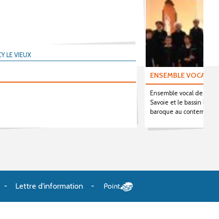
Y LE VIEUX
ENSEMBLE VOCAL HE
Ensemble vocal de bon n
Savoie et le bassin léma
baroque au contemporai
Lettre d'information