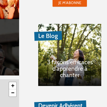
JE M'ABONNE
Le Blog
3 façons efficaces
d’apprendre à
chanter
+
−
Devenir Adhérent