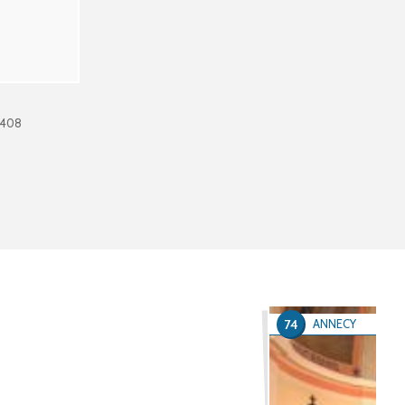
0408
74
ANNECY