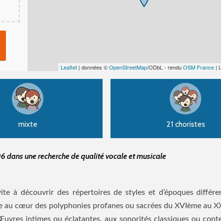
Leaflet
| données ©
OpenStreetMap
/ODbL - rendu
OSM France
| 
mixte
21 choristes
6 dans une recherche de qualité vocale et musicale
te à découvrir des répertoires de styles et d’époques différe
e au cœur des polyphonies profanes ou sacrées du XVIème au XX
 Œuvres intimes ou éclatantes, aux sonorités classiques ou con