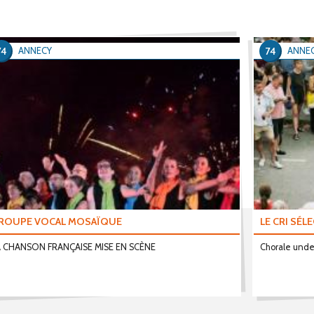
74
74
ANNECY
ANNE
ROUPE VOCAL MOSAÏQUE
LE CRI SÉL
A CHANSON FRANÇAISE MISE EN SCÈNE
Chorale unde