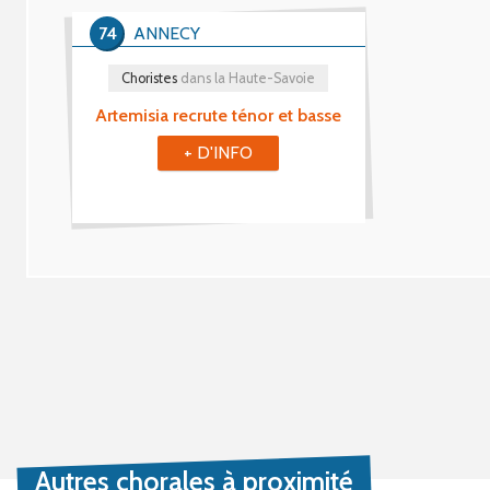
74
ANNECY
Choristes
dans la Haute-Savoie
Artemisia recrute ténor et basse
+ D'INFO
Autres chorales à proximité