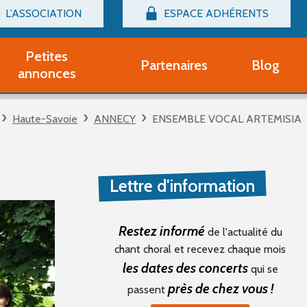
L'ASSOCIATION
ESPACE ADHÉRENTS
Billetterie
Connexion
Petites
Partenaires
Blog
r adhérent Groupe Vocal
annonces
nir adhérent Partenaire
rtitions d'occasion
Haute-Savoie
ANNECY
ENSEMBLE VOCAL ARTEMISIA
r un compte Découverte
uestions fréquentes
tres
Lettre d'information
Restez informé
de l'actualité du
chant choral et recevez chaque mois
les dates des concerts
qui se
près de chez vous !
passent