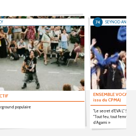
74
CY
SEYNOD ANNECY
ENSEMBLE VOCAL AGAM
ECTIF
issu du CPMA)
rground populaire
"Le secret d'EVA L" 5 Créa
"Tout feu, tout femme », «
d’Agami »