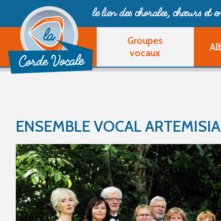
le lien des chorales, chœurs
et 
Groupes
Al
vocaux
ENSEMBLE VOCAL ARTEMISIA