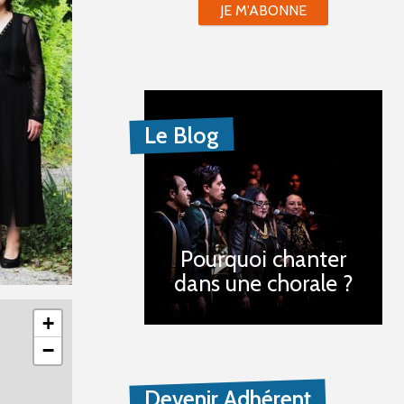
JE M'ABONNE
Le Blog
Pourquoi chanter
dans une chorale ?
+
−
Devenir Adhérent