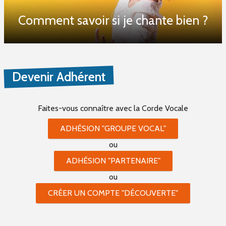
Comment savoir si je chante bien ?
Devenir Adhérent
Faites-vous connaître
avec la Corde Vocale
ADHÉSION "GROUPE VOCAL"
ou
ADHÉSION "PARTENAIRE"
ou
CRÉER UN COMPTE "DÉCOUVERTE"