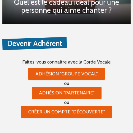
Quel est le cadeau idéal pour une
personne qui aime chanter ?
Devenir Adhérent
Faites-vous connaître
avec la Corde Vocale
ADHÉSION "GROUPE VOCAL"
ou
ADHÉSION "PARTENAIRE"
ou
CRÉER UN COMPTE "DÉCOUVERTE"