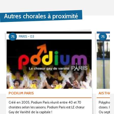
Autres chorales à proximité
75
75
PARIS - 03
PAR
PODIUM PARIS
AISTHA
Créé en 2005, Podium Paris réunit entre 40 et 70
Polyphonie
choristes selon les saisons. Podium Paris est LE chœur
closes. Il 
Gay de Variété de la capitale !
Ou septe