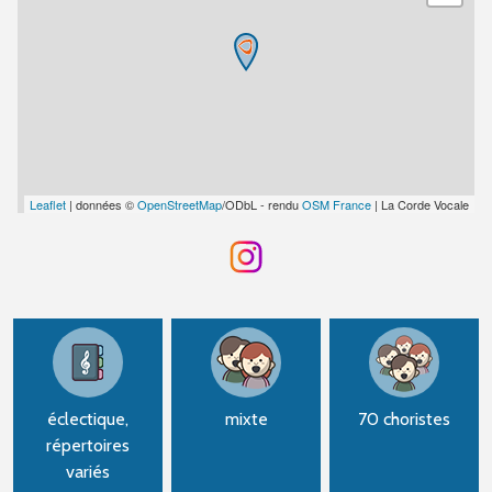
Leaflet
| données ©
OpenStreetMap
/ODbL - rendu
OSM France
| La Corde Vocale
éclectique,
mixte
70 choristes
répertoires
variés