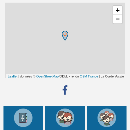
+
−
Leaflet
| données ©
OpenStreetMap
/ODbL - rendu
OSM France
| La Corde Vocale