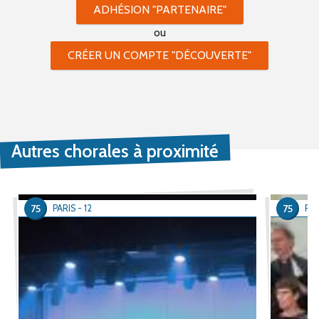
ADHÉSION "PARTENAIRE"
ou
CRÉER UN COMPTE "DÉCOUVERTE"
Autres chorales à proximité
75
75
PARIS - 12
PAR