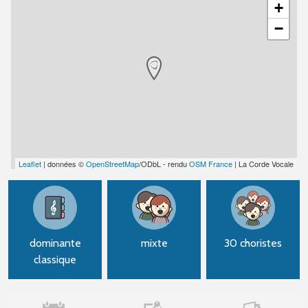
+
−
Leaflet
| données ©
OpenStreetMap
/ODbL - rendu
OSM France
| La Corde Vocale
dominante
mixte
30 choristes
classique