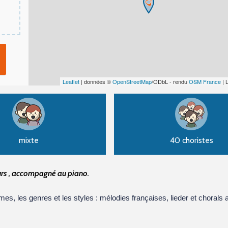
Leaflet
| données ©
OpenStreetMap
/ODbL - rendu
OSM France
| 
mixte
40 choristes
ours , accompagné au piano.
formes, les genres et les styles : m
élodies françaises, lieder et chorals