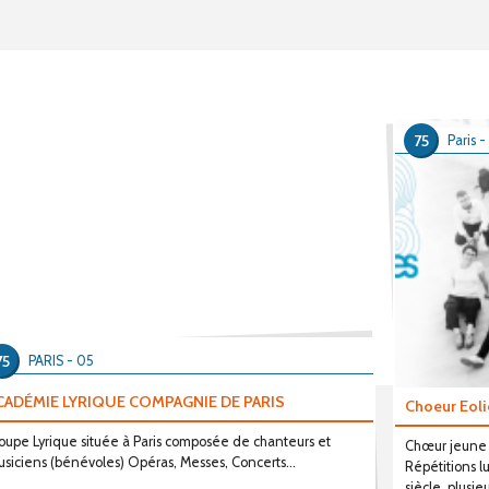
75
Paris -
75
PARIS - 05
CADÉMIE LYRIQUE COMPAGNIE DE PARIS
Choeur Eol
oupe Lyrique située à Paris composée de chanteurs et
Chœur jeune 
siciens (bénévoles) Opéras, Messes, Concerts...
Répétitions l
siècle, plusie