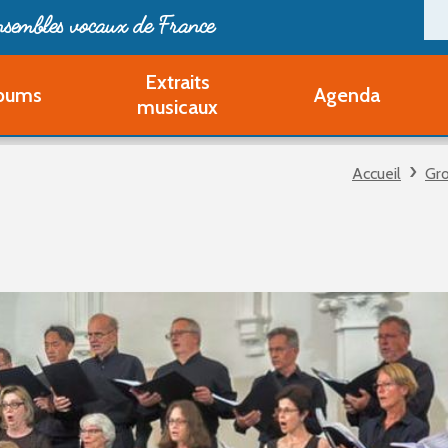
ensembles vocaux de France
Extraits
bums
Agenda
Deveni
musicaux
Deve
Pa
Accueil
Gr
Ouvri
Q
Au