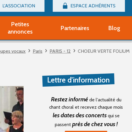
L'ASSOCIATION
ESPACE ADHÉRENTS
Billetterie
Connexion
Petites
Partenaires
Blog
r adhérent Groupe Vocal
annonces
nir adhérent Partenaire
rtitions d'occasion
oupes vocaux
Paris
PARIS - 12
CHOEUR VERTE FOLIUM
r un compte Découverte
uestions fréquentes
tres
Lettre d'information
Restez informé
de l'actualité du
chant choral et recevez chaque mois
les dates des concerts
qui se
près de chez vous !
passent