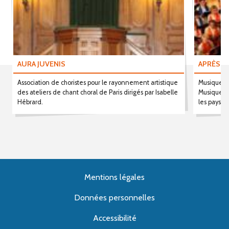
AURA JUVENIS
APRÈS-M
Association de choristes pour le rayonnement artistique
Musique sa
des ateliers de chant choral de Paris dirigés par Isabelle
Musiques t
Hébrard.
les pays V
Mentions légales
Données personnelles
Accessibilité