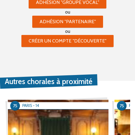
ADHÉSION "GROUPE VOCAL"
ou
ADHÉSION "PARTENAIRE"
ou
CRÉER UN COMPTE "DÉCOUVERTE"
Autres chorales à proximité
75
75
PARIS - 14
PAR