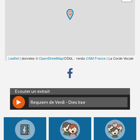
Leaflet
| données ©
OpenStreetMap
/ODbL - rendu
OSM France
| La Corde Vocale
Ecouter un extrait
Requiem de Verdi - Dies Irae
Requiem de Verdi - Dies Irae