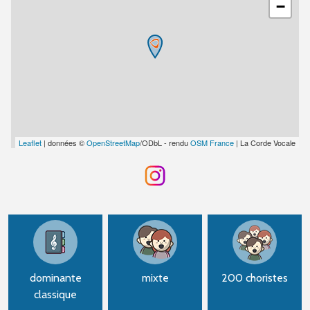
−
Leaflet
| données ©
OpenStreetMap
/ODbL - rendu
OSM France
| La Corde Vocale
dominante
mixte
200 choristes
classique