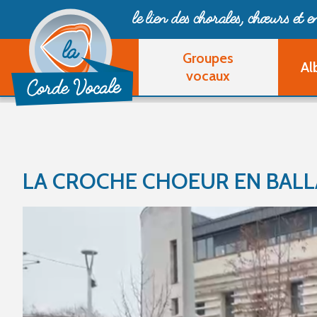
le lien des chorales, chœurs
et 
Groupes
Al
vocaux
LA CROCHE CHOEUR EN BAL