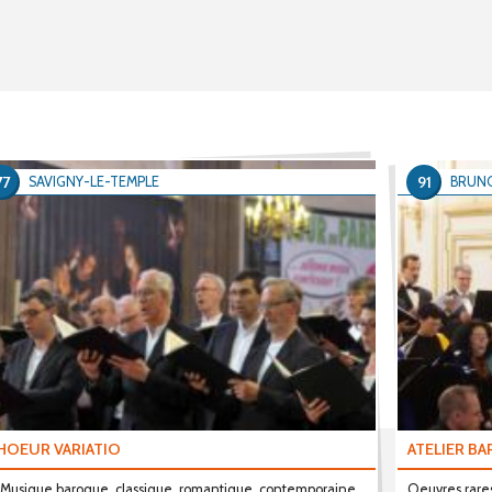
77
91
SAVIGNY-LE-TEMPLE
BRUN
HOEUR VARIATIO
ATELIER B
usique baroque, classique, romantique, contemporaine
Oeuvres rare