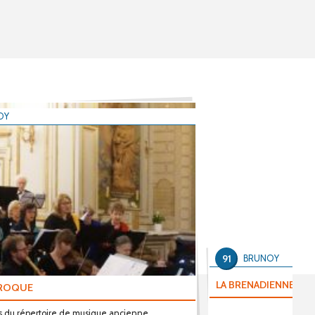
OY
91
BRUNOY
LA BRENADIENNE
AROQUE
s du répertoire de musique ancienne