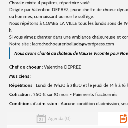
Chorale mixte 4 pupitres, répertoire varié.
Dirigée par Valentine DEPREZ, jeune cheffe de choeur dyna
ou hommes, connaissant ou non le solfège.
Nous répétons à COMBS LA VILLE tous les lundis soirs de 19 h
h.
Si vous aimez chanter dans une ambiance chaleureuse et convi
Notre site : lacrochechoeurenballade@wordpress.com
Nous avons chanté au château de Vaux le Vicomte pour Noël 
Chef de choeur :
Valentine DEPREZ
Musiciens :
Répétitions :
Lundi de 19h30 à 21h30 et le jeudi de 14 h à 16 
Cotisation :
250 € sur 10 mois - Paiements fractionnés
Conditions d'admission :
Aucune condition d'admission, seul
Agenda
0