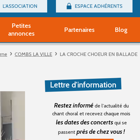
L'ASSOCIATION
ESPACE ADHÉRENTS
Billetterie
Connexion
Petites
Partenaires
Blog
r adhérent Groupe Vocal
annonces
nir adhérent Partenaire
rtitions d'occasion
rne
COMBS LA VILLE
LA CROCHE CHOEUR EN BALLADE
r un compte Découverte
uestions fréquentes
tres
Lettre d'information
Restez informé
de l'actualité du
chant choral et recevez chaque mois
les dates des concerts
qui se
près de chez vous !
passent