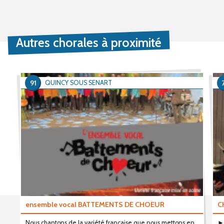
Autres chorales à proximité
91
QUINCY SOUS SENART
ensemble vocal BATTEMENTS DE CHOEUR
C
Nous chantons de la variété française que nous mettons en
►M