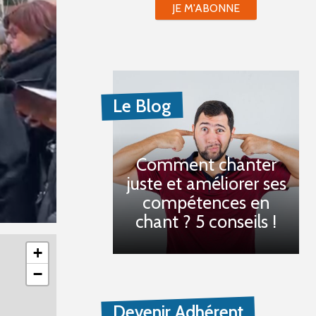
JE M'ABONNE
Le Blog
Comment chanter
juste et améliorer ses
compétences en
chant ? 5 conseils !
+
−
Devenir Adhérent