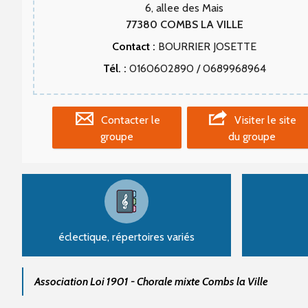
6, allee des Mais
77380
COMBS LA VILLE
Contact :
BOURRIER JOSETTE
Tél. :
0160602890 / 0689968964
Contacter le
Visiter le site
groupe
du groupe
éclectique, répertoires variés
Association Loi 1901 - Chorale mixte Combs la Ville