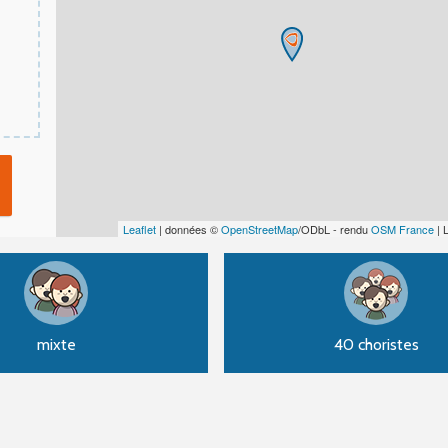
Leaflet
| données ©
OpenStreetMap
/ODbL - rendu
OSM France
| 
mixte
40 choristes