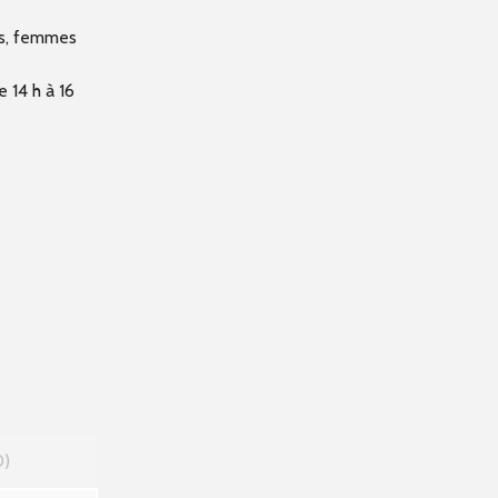
es, femmes
 14 h à 16
0