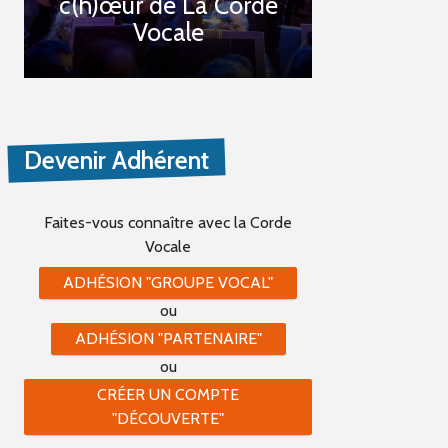
c(h)œur de La Corde
Vocale
Devenir Adhérent
Faites-vous connaître
avec la Corde
Vocale
ADHÉSION "GROUPE VOCAL"
ou
ADHÉSION "PARTENAIRE"
ou
CRÉER UN COMPTE
"DÉCOUVERTE"