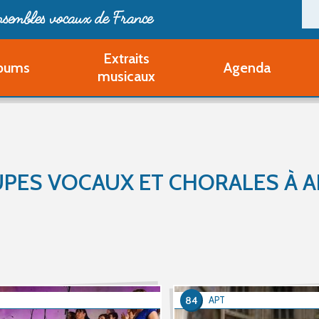
ensembles vocaux de France
Extraits
bums
Agenda
Deveni
musicaux
Deve
Pa
Ouvri
Q
Au
PES VOCAUX ET CHORALES À A
84
T
APT