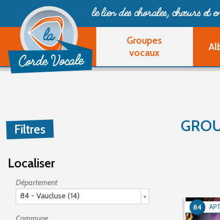
le lien des chorales, chœurs
et 
Groupes
Al
vocaux
GROU
Filtres
Localiser
Département
84 - Vaucluse (14)
84
AP
Commune