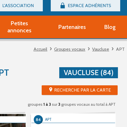
L'ASSOCIATION
ESPACE ADHÉRENTS
Billetterie
Connexion
Petites
Partenaires
Blog
r adhérent Groupe Vocal
annonces
nir adhérent Partenaire
rtitions d'occasion
Accueil
Groupes vocaux
Vaucluse
APT
r un compte Découverte
uestions fréquentes
tres
PT
VAUCLUSE (84)
RECHERCHE PAR LA CARTE
groupes
1 à 3
sur
3
groupes vocaux au total
à APT
84
APT