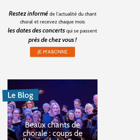
Restez informé
de l'actualité du chant
choral et recevez chaque mois
les dates des concerts
qui se passent
près de chez vous !
JE M'ABONNE
Le Blog
Beaux chants de
chorale : coups de