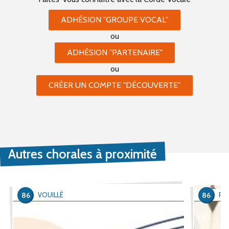
ADHÉSION "GROUPE VOCAL"
ou
ADHÉSION "PARTENAIRE"
ou
CRÉER UN COMPTE "DÉCOUVERTE"
Autres chorales à proximité
86
86
VOUILLÉ
POI