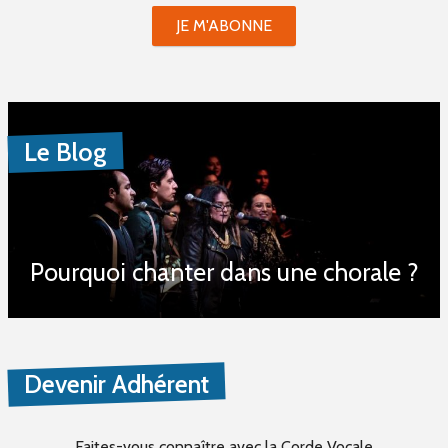
JE M'ABONNE
Le Blog
Pourquoi chanter dans une chorale ?
Devenir Adhérent
Faites-vous connaître
avec la Corde Vocale