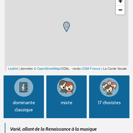
+
−
Leaflet
| données ©
OpenStreetMap
/ODbL - rendu
OSM France
| La Corde Vocale
dominante
mixte
17 choristes
classique
Varié, allant de la Renaissance à la musique