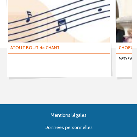
ATOUT BOUT de CHANT
CHOEUR 
MEDIEVAL
Mentions légales
Données personnelles