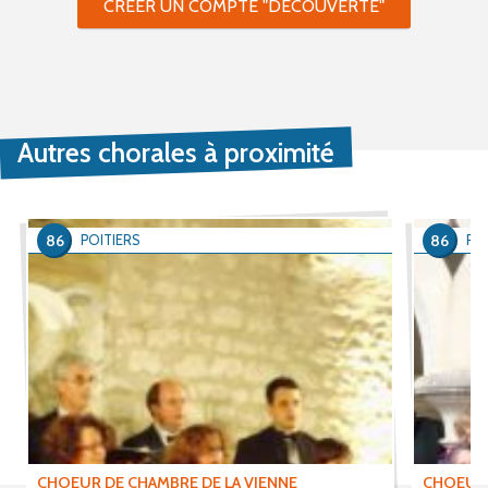
CRÉER UN COMPTE "DÉCOUVERTE"
Autres chorales à proximité
86
86
POITIERS
POI
CHOEUR DE CHAMBRE DE LA VIENNE
CHOEUR 