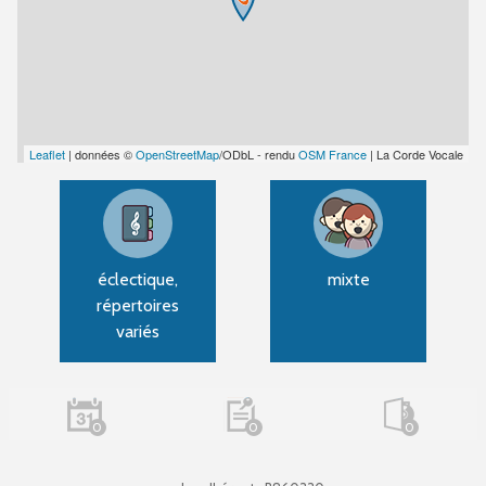
Leaflet
| données ©
OpenStreetMap
/ODbL - rendu
OSM France
| La Corde Vocale
éclectique,
mixte
répertoires
variés
0
0
0