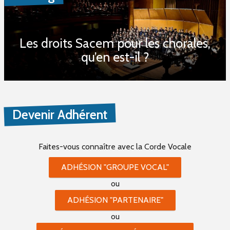
Les droits Sacem pour les chorales,
qu’en est-il ?
Devenir Adhérent
Faites-vous connaître
avec la Corde Vocale
ADHÉSION "GROUPE VOCAL"
ou
ADHÉSION "PARTENAIRE"
ou