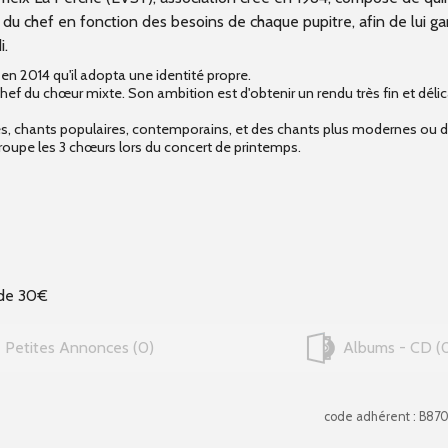
n du chef en fonction des besoins de chaque pupitre, afin de lui g
i.
en 2014 qu'il adopta une identité propre.
hef du chœur mixte. Son ambition est d'obtenir un rendu très fin et déli
anes, chants populaires, contemporains, et des chants plus modernes ou d
oupe les 3 chœurs lors du concert de printemps.
 de 30€
Petites Annonces
0
Albums - CD
code adhérent : B87