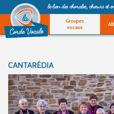
le lien des chorales, chœurs
et 
Groupes
Al
vocaux
CANTARÉDIA