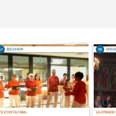
67
78
BISCHHEIM
VERSA
ES VOIX DU RAIL
LA LYRIADE