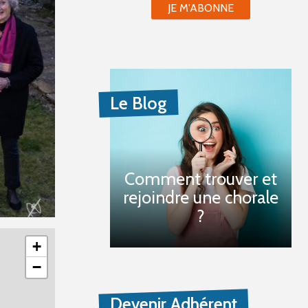
JE M'ABONNE
Le Blog
Comment trouver et
rejoindre une chorale
?
+
−
Devenir Adhérent