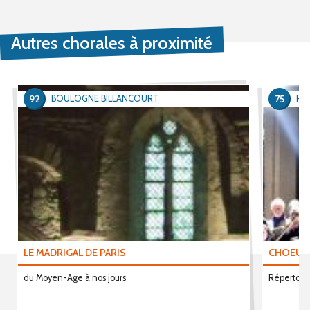
Autres chorales à proximité
92
75
BOULOGNE BILLANCOURT
PAR
LE MADRIGAL DE PARIS
CHOEUR
du Moyen-Age à nos jours
Répertoir