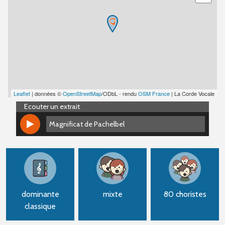
Leaflet
| données ©
OpenStreetMap
/ODbL - rendu
OSM France
| La Corde Vocale
Ecouter un extrait
Magnificat de Pachelbel
Magnificat de Pachelbel
dominante
mixte
80 choristes
classique