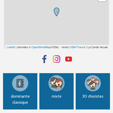
Leaflet
| données ©
OpenStreetMap
/ODbL - rendu
OSM France
| La Corde Vocale
dominante
mixte
30 choristes
classique