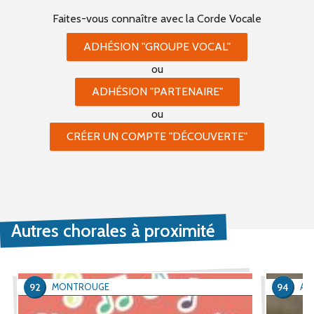
Faites-vous connaître
avec la Corde Vocale
ADHÉSION "GROUPE VOCAL"
ou
ADHÉSION "PARTENAIRE"
ou
CRÉER UN COMPTE "DÉCOUVERTE"
Autres chorales à proximité
92
94
MONTROUGE
AR