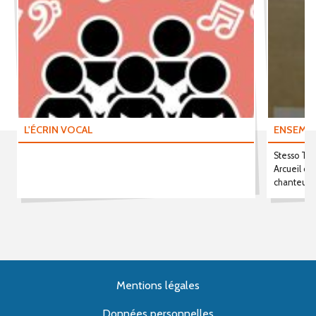
L'ÉCRIN VOCAL
ENSEMBL
Stesso Te
Arcueil c
chanteurs
Mentions légales
Données personnelles