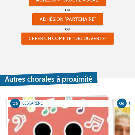
ou
ADHÉSION "PARTENAIRE"
ou
CRÉER UN COMPTE "DÉCOUVERTE"
Autres chorales à proximité
06
06
L'ESCARÈNE
NIC