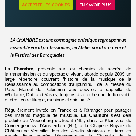
ACCEPTER LES COOKIES
EN SAVOIR PLUS
LA CHAMBRE est une compagnie artistique regroupant un
ensemble vocal professionnel, un Atelier vocal amateur et
le Festival des Baroquiales
La Chambre
, présente sur les chemins du sacrée, de
la transmission et du spectacle vivant aborde depuis 2009 un
large répertoire couvrant l’histoire de la musique de la
Renaissance au compostions d’aujourd’hui, de la messe du
Pape Marcel de Palestrina aux oeuvres a cappella de
Whittacre, Dubra et Vasks, toujours à la recherche du lien subtil
et étroit entre liturgie, musique et spiritualité.
Régulièrement invitée en France et à l’étranger pour partager
ces instants magique de musique,
La Chambre
s’est déjà
produite au Vredenburg d’Utrecht (NL), dans la Klein-zaal du
Concertgebouw d’Amsterdam (NL), à la Chapelle Royale du
Château de Versailles lors des Jeudis Musicaux et dans les
grands lieux sacrés Monégasques: la Chapelle de la