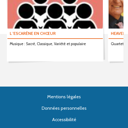
L 'ESCARÈNE EN CHŒUR
HEAVEN 
Musique : Sacré, Classique, Variété et populaire
Quartet vo
Mentions légales
Données personnelles
Accessibilité