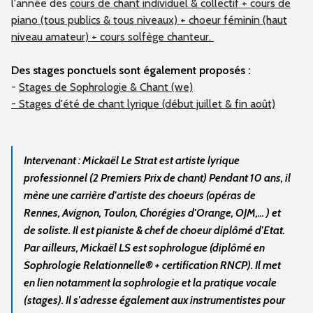
l'année des
cours de chant individuel & collectif + cours de
piano (tous publics & tous niveaux) + choeur féminin (haut
niveau amateur) + cours solfège chanteur.
Des stages ponctuels sont également proposés :
-
Stages de Sophrologie & Chant (we)
- Stages d'été de chant lyrique (début juillet & fin août)
Intervenant : Mickaël Le Strat est artiste lyrique
professionnel (2 Premiers Prix de chant) Pendant 10 ans, il
mène une carrière d'artiste des choeurs (opéras de
Rennes, Avignon, Toulon, Chorégies d'Orange, OJM,... ) et
de soliste. Il est pianiste & chef de choeur diplômé d'Etat.
Par ailleurs, Mickaël LS est sophrologue (diplômé en
Sophrologie Relationnelle® + certification RNCP). Il met
en lien notamment la sophrologie et la pratique vocale
(stages). Il s'adresse également aux instrumentistes pour