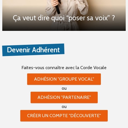
Ça veut dire quoi “poser sa voix” ?
Devenir Adhérent
Faites-vous connaître
avec la Corde Vocale
ADHÉSION "GROUPE VOCAL"
ou
ADHÉSION "PARTENAIRE"
ou
CRÉER UN COMPTE "DÉCOUVERTE"