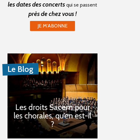
les dates des concerts
qui se passent
près de chez vous !
JE M'ABONNE
Le Blog
Les droits Sacem pour
les chorales, qu’en est-il
?