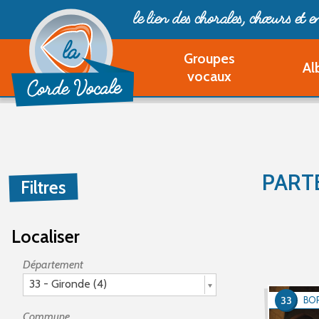
le lien des chorales, chœurs
et 
Groupes
Al
vocaux
PART
Filtres
Localiser
Département
33 - Gironde (4)
33
BO
Commune