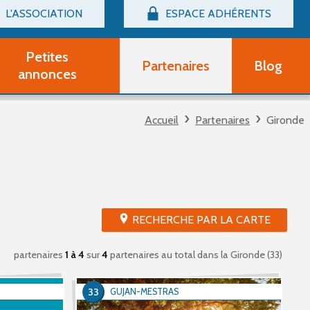
L'ASSOCIATION
ESPACE ADHÉRENTS
Billetterie
Connexion
Petites
Partenaires
Blog
r adhérent Groupe Vocal
annonces
nir adhérent Partenaire
rtitions d'occasion
Accueil
Partenaires
Gironde
r un compte Découverte
uestions fréquentes
tres
RECHERCHE PAR LA CARTE
partenaires
1 à 4
sur
4
partenaires au total
dans la Gironde (33)
33
GUJAN-MESTRAS