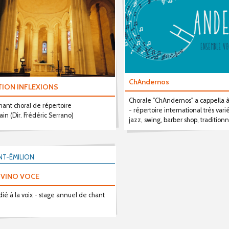
ChAndernos
TION INFLEXIONS
Chorale "ChAndernos" a cappella à
hant choral de répertoire
- répertoire international très varié
in (Dir. Frédéric Serrano)
jazz, swing, barber shop, tradition
NT-ÉMILION
 VINO VOCE
dié à la voix - stage annuel de chant