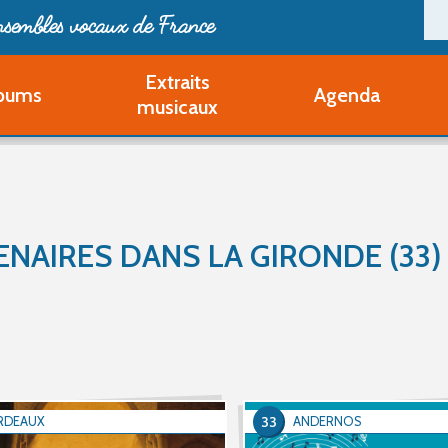
ensembles vocaux de France
Extraits
bums
Agenda
Deveni
musicaux
Deve
Pa
Ouvri
Q
Au
ENAIRES DANS LA GIRONDE (33)
33
RDEAUX
ANDERNOS