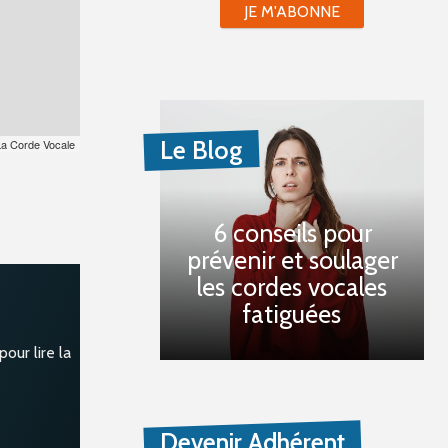
JE M'ABONNE
Le Blog
La Corde Vocale
6 conseils pour
prévenir et soulager
les cordes vocales
fatiguées
our lire la
Devenir Adhérent