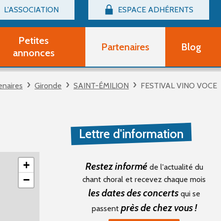
L'ASSOCIATION
ESPACE ADHÉRENTS
Billetterie
Connexion
Petites
Partenaires
Blog
r adhérent Groupe Vocal
annonces
nir adhérent Partenaire
rtitions d'occasion
enaires
Gironde
SAINT-ÉMILION
FESTIVAL VINO VOCE
r un compte Découverte
uestions fréquentes
tres
Lettre d'information
+
Restez informé
de l'actualité du
−
chant choral et recevez chaque mois
les dates des concerts
qui se
près de chez vous !
passent