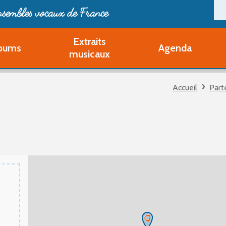
ensembles vocaux de France
Extraits
bums
Agenda
Deveni
musicaux
Deve
Pa
Accueil
Part
Ouvri
Q
Au