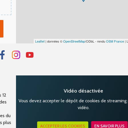
Leaflet
| données ©
OpenStreetMap
/ODbL - rendu
OSM France
| 
Vidéo désactivée
s 12
Vous devez accepter le dépôt de cookies de streaming p
 des
vidéo.
ues du
s plus
ACCEPTER LES COOKIES
EN SAVOIR PLUS