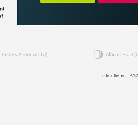
ant
ef
Petites Annonces
0
Albums - CD
code adhérent : P75