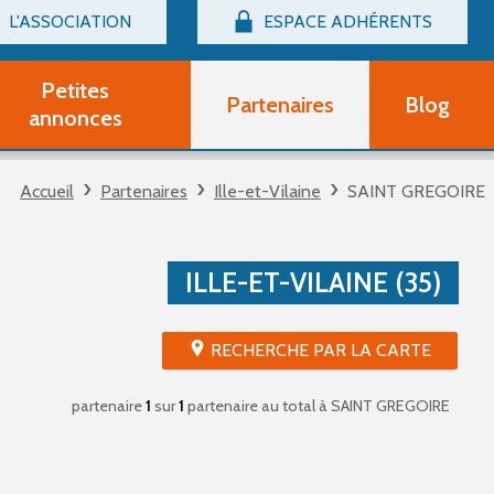
L'ASSOCIATION
ESPACE ADHÉRENTS
Billetterie
Connexion
Petites
Partenaires
Blog
r adhérent Groupe Vocal
annonces
nir adhérent Partenaire
rtitions d'occasion
Accueil
Partenaires
Ille-et-Vilaine
SAINT GREGOIRE
r un compte Découverte
uestions fréquentes
tres
ILLE-ET-VILAINE (35)
RECHERCHE PAR LA CARTE
partenaire
1
sur
1
partenaire au total
à SAINT GREGOIRE