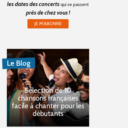
les dates des concerts
qui se passent
près de chez vous !
JE M'ABONNE
Le Blog
Sélection de 10
chansons françaises
facile à chanter pour les
débutants