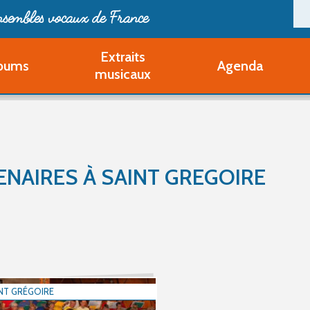
ensembles vocaux de France
Extraits
bums
Agenda
Deveni
musicaux
Deve
Pa
Ouvri
Q
Au
ENAIRES À SAINT GREGOIRE
NT GRÉGOIRE