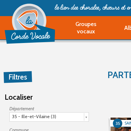
le lien des chorales, chœurs
et 
Groupes
Al
vocaux
PART
Filtres
Localiser
Département
35 - Ille-et-Vilaine (3)
35
SAI
Commune