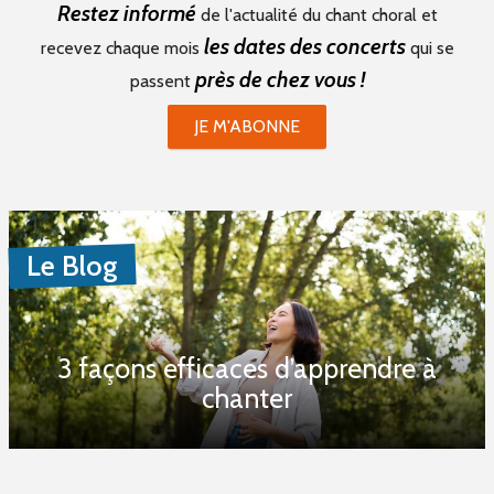
Restez informé
de l'actualité du chant choral et
les dates des concerts
recevez chaque mois
qui se
près de chez vous !
passent
JE M'ABONNE
Le Blog
3 façons efficaces d’apprendre à
chanter