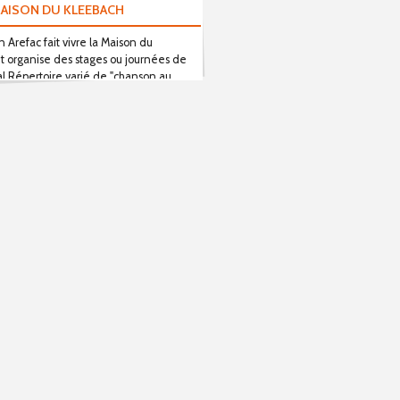
MAISON DU KLEEBACH
on Arefac fait vivre la Maison du
t organise des stages ou journées de
al Répertoire varié de "chanson au