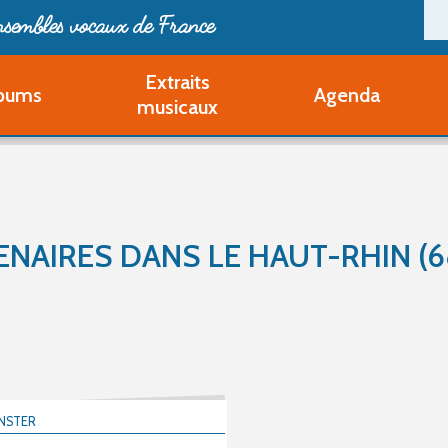
ensembles vocaux de France
Extraits
bums
Agenda
Deveni
musicaux
Deve
Pa
Ouvri
Q
Au
ENAIRES DANS LE HAUT-RHIN (6
NSTER