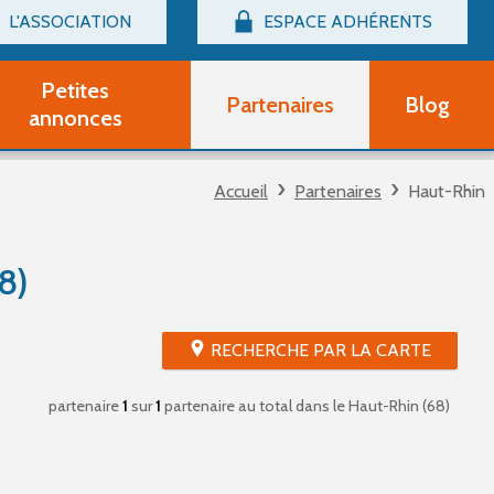
L'ASSOCIATION
ESPACE ADHÉRENTS
Billetterie
Connexion
Petites
Partenaires
Blog
r adhérent Groupe Vocal
annonces
nir adhérent Partenaire
rtitions d'occasion
Accueil
Partenaires
Haut-Rhin
r un compte Découverte
uestions fréquentes
tres
8)
RECHERCHE PAR LA CARTE
partenaire
1
sur
1
partenaire au total
dans le Haut-Rhin (68)