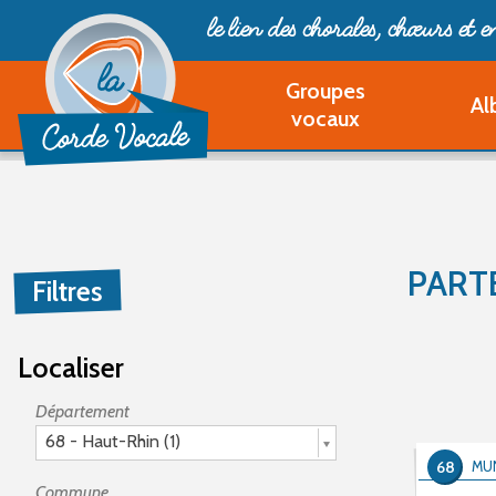
le lien des chorales, chœurs
et 
Groupes
Al
vocaux
PART
Filtres
Localiser
Département
68 - Haut-Rhin (1)
68
MU
Commune