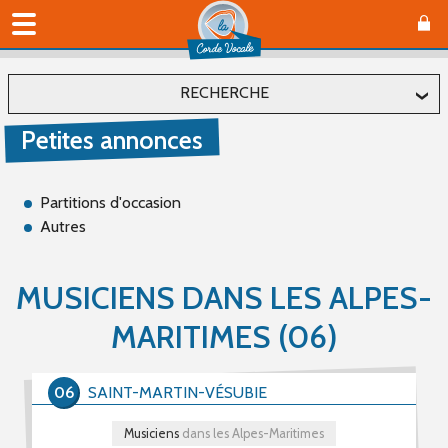
RECHERCHE
Petites annonces
Localiser
Département
Partitions d'occasion
Autres
Affiner
MUSICIENS DANS LES ALPES-
MARITIMES (06)
Type(s)
Offre (2)
Recherche (11)
06
SAINT-MARTIN-VÉSUBIE
Musiciens
dans les Alpes-Maritimes
Catégorie(s)