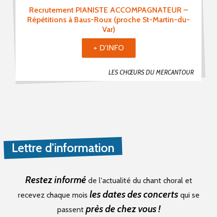
Choristes (10)
Recrutement PIANISTE ACCOMPAGNATEUR –
Répétitions à Baus-Roux (proche St-Martin-du-
Chefs De Chœur (0)
Var)
Musiciens (1)
+ D'INFO
Recherche De Partitions (0)
Echanges / Rencontres Entre Groupes Vocaux (2)
LES CHŒURS DU MERCANTOUR
Matériels Et Fournitures (0)
Divers (1)
Mot(s) clé(s)
Lettre d'information
Plusieurs mots clé possibles
Restez informé
de l'actualité du chant choral et
les dates des concerts
recevez chaque mois
qui se
près de chez vous !
passent