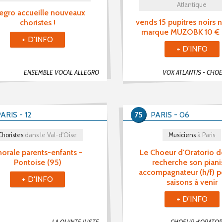
Atlantique
legro accueille nouveaux
vends 15 pupitres noirs 
choristes !
marque MUZOBK 10 € l
+ D'INFO
+ D'INFO
ENSEMBLE VOCAL ALLEGRO
ARIS - 12
75
PARIS - 06
Choristes
dans le Val-d'Oise
Musiciens
à Paris
orale parents-enfants -
Le Choeur d'Oratorio d
Pontoise (95)
recherche son piani
accompagnateur (h/f) p
+ D'INFO
saisons à venir
+ D'INFO