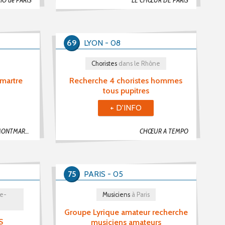
O de PARIS
LE CHŒUR DE PARIS
69
LYON - 08
Choristes
dans le Rhône
martre
Recherche 4 choristes hommes
tous pupitres
+ D'INFO
LES ENCHANTÉS DE MONTMARTRE
CHŒUR A TEMPO
75
PARIS - 05
re-
Musiciens
à Paris
Groupe Lyrique amateur recherche
S
musiciens amateurs