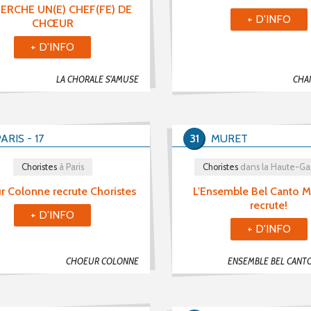
ERCHE UN(E) CHEF(FE) DE
+ D'INFO
CHŒUR
+ D'INFO
LA CHORALE S'AMUSE
CHAN
ARIS - 17
31
MURET
Choristes
à Paris
Choristes
dans la Haute-G
r Colonne recrute Choristes
L'Ensemble Bel Canto M
recrute!
+ D'INFO
+ D'INFO
CHOEUR COLONNE
ENSEMBLE BEL CANT