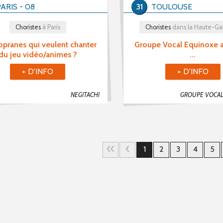
ARIS - 08
31
TOULOUSE
Choristes
à Paris
Choristes
dans la Haute-G
opranes qui veulent chanter
Groupe Vocal Equinoxe a
du jeu vidéo/animes ?
...
+ D'INFO
+ D'INFO
NEGITACHI
GROUPE VOCAL
1
2
3
4
5