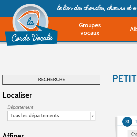
le lien des chorales, chœurs
et 
Groupes
Al
vocaux
PETI
RECHERCHE
Localiser
Département
Tous les départements
31
Affiner
Cho