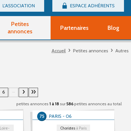
L'ASSOCIATION
ESPACE ADHÉRENTS
Billetterie
Connexion
Petites
Partenaires
Blog
r adhérent Groupe Vocal
annonces
nir adhérent Partenaire
rtitions d'occasion
Accueil
Petites annonces
Autres
r un compte Découverte
uestions fréquentes
tres
...
6
petites annonces
1 à 18
sur
586
petites annonces au total
75
PARIS - 06
Loire-
Choristes
à Paris