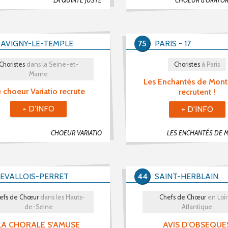
LA QUINTE JUSTE
CHOEUR d'ORATORI
SAVIGNY-LE-TEMPLE
75
PARIS - 17
Choristes
dans la Seine-et-
Choristes
à Paris
Marne
Les Enchantés de Mont
 choeur Variatio recrute
recrutent !
+ D'INFO
+ D'INFO
CHOEUR VARIATIO
LEVALLOIS-PERRET
44
SAINT-HERBLAIN
efs de Chœur
dans les Hauts-
Chefs de Chœur
en Loi
de-Seine
Atlantique
LA CHORALE S'AMUSE
AVIS D'OBSEQUE