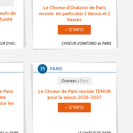
Le Choeur d'Oratorio de Paris
neufs de
recrute, en particulier 2 ténors et 2
'unité
basses
+ D'INFO
VOX ATLANTIS - CHOEUR D'HOMMES NANTAIS
CHOEUR d'ORATORIO de PARIS
75
PARIS
Choristes
à Paris
e Paris
Le Choeur de Paris recrute TENOR
ste
pour la saison 2026-2027
our les
+ D'INFO