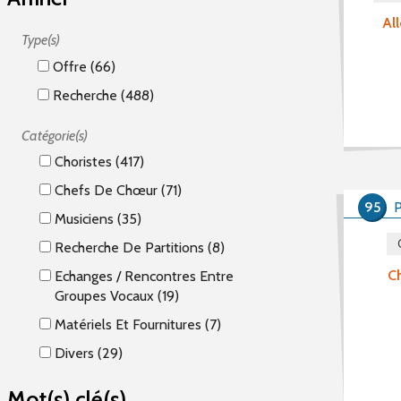
Al
Type(s)
Offre (66)
Recherche (488)
Catégorie(s)
Choristes (417)
Chefs De Chœur (71)
95
P
Musiciens (35)
Recherche De Partitions (8)
Ch
Echanges / Rencontres Entre
Groupes Vocaux (19)
Matériels Et Fournitures (7)
Divers (29)
Mot(s) clé(s)