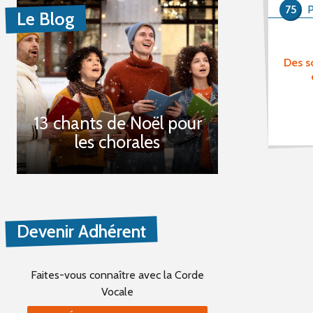
75
P
Le Blog
Des s
13 chants de Noël pour
les chorales
Devenir Adhérent
Faites-vous connaître
avec la Corde
Vocale