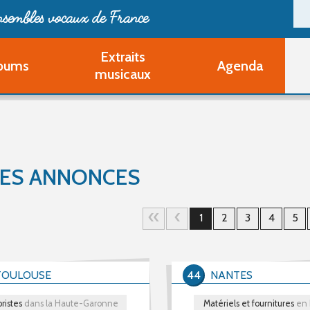
ensembles vocaux de France
Extraits
bums
Agenda
Deveni
musicaux
Deve
Pa
Ouvri
Q
Au
TES ANNONCES
1
2
3
4
5
TOULOUSE
44
NANTES
ristes
dans la Haute-Garonne
Matériels et fournitures
en 