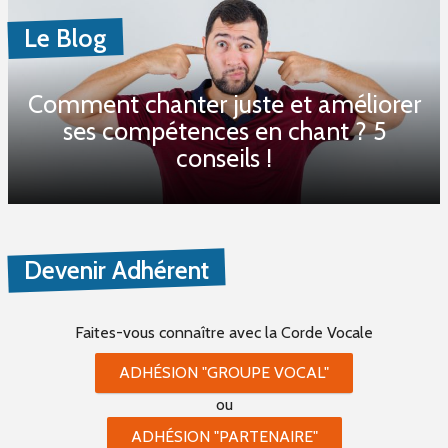
Le Blog
Comment chanter juste et améliorer
ses compétences en chant ? 5
conseils !
Devenir Adhérent
Faites-vous connaître
avec la Corde Vocale
ADHÉSION "GROUPE VOCAL"
ou
ADHÉSION "PARTENAIRE"