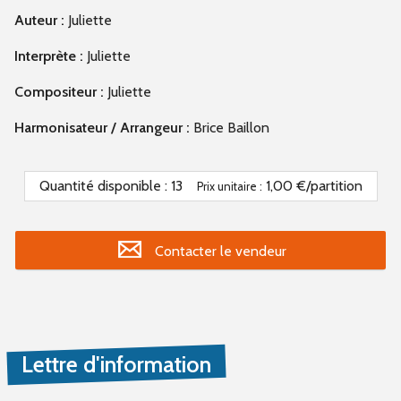
Auteur :
Juliette
Interprète :
Juliette
Compositeur :
Juliette
Harmonisateur / Arrangeur :
Brice Baillon
Quantité disponible :
13
1,00 €/partition
Prix unitaire :
Contacter le vendeur
Lettre d'information