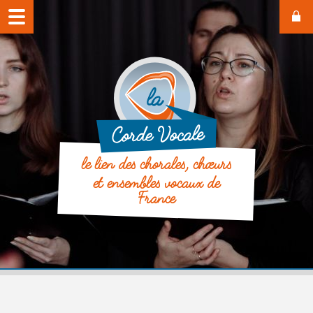
le lien des chorales, chœurs
et ensembles vocaux de
France