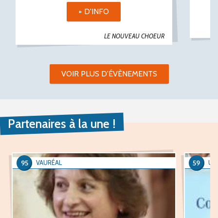
+ D'INFO
LE NOUVEAU CHOEUR
VOIR PLUS D'ÉVÈNEMENTS
Partenaires à la une !
95
59
VAURÉAL
UCC