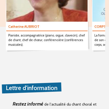
Catherine AUBRIOT
CORPS V
Pianiste, accompagnatrice (piano, orgue, clavecin), chef
La formati
de chant, chef de chœur, conférencière (conférences
de son cha
musicales).
corps, ses 
Lettre d'information
Restez informé
de l'actualité du chant choral et