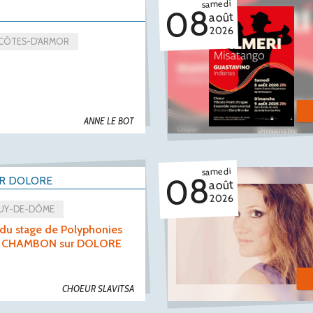
samedi
08
août
2026
 CÔTES-D'ARMOR
ANNE LE BOT
samedi
08
R DOLORE
août
2026
PUY-DE-DÔME
du stage de Polyphonies
 à CHAMBON sur DOLORE
CHOEUR SLAVITSA