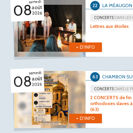
samedi
08
22
LA MÉAUGON
août
2026
CONCERTS
DANS LES
Lettres aux étoiles
+ D'INFO
samedi
08
63
CHAMBON SU
août
2026
CONCERTS
DANS LE 
2 CONCERTS de fin 
orthodoxes slaves
(63)
+ D'INFO