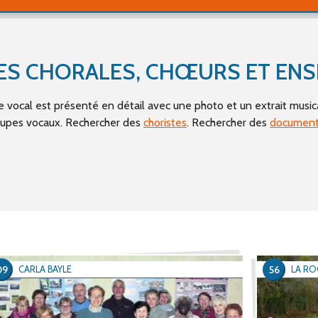
Partitions d
 DES CHORALES, CHŒURS ET EN
Autres
vocal est présenté en détail avec une photo et un extrait music
roupes vocaux. Rechercher des
choristes
. Rechercher des
document
09
56
CARLA BAYLE
LA R