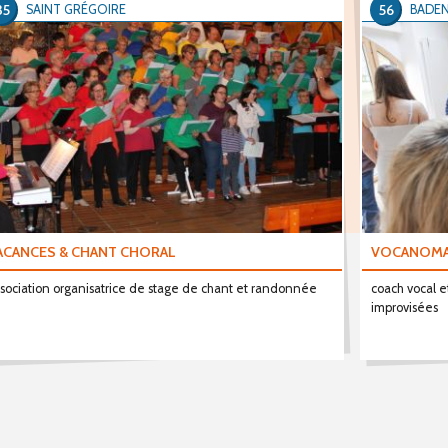
35
56
SAINT GRÉGOIRE
BADE
ACANCES & CHANT CHORAL
VOCANOM
sociation organisatrice de stage de chant et randonnée
coach vocal et
improvisées