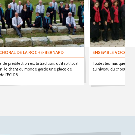
CHORAL DE LA ROCHE-BERNARD
ENSEMBLE VOCAL D
 de prédilection est la tradition: qu'il soit local
Toutes les musiques a 
ain, le chant du monde garde une place de
au niveau du choeur
 de l'ECLRB