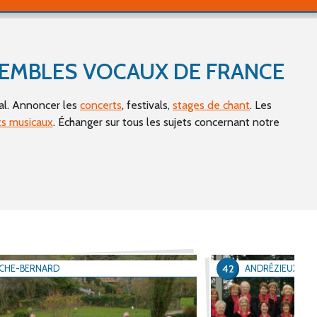
'occasion
SEMBLES VOCAUX DE FRANCE
al. Annoncer les
concerts
, festivals,
stages de chant
. Les
s musicaux
. Échanger sur tous les sujets concernant notre
42
OCHE-BERNARD
ANDRÉZIEUX-B