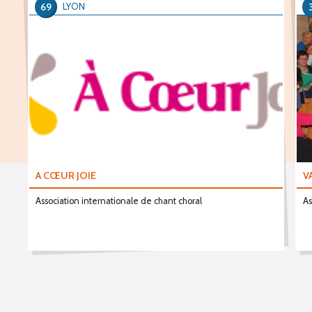
69
LYON
A CŒUR JOIE
V
Association internationale de chant choral
As