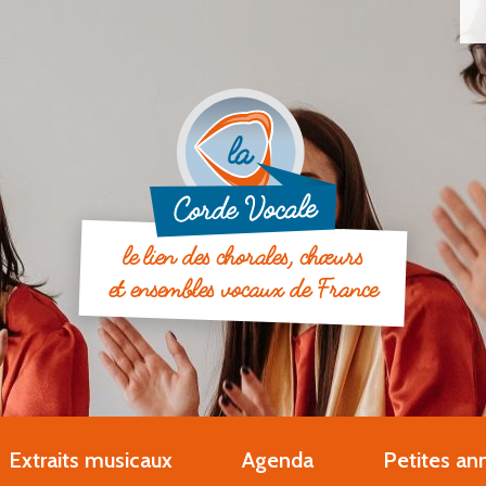
Deveni
Deve
Ouvri
Q
le lien des chorales, chœurs
et ensembles vocaux de France
Extraits musicaux
Agenda
Petites an