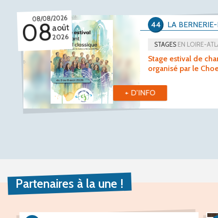
08/08/2026
08
44
LA BERNERIE
août
2026
STAGES
EN LOIRE-AT
Stage estival de cha
organisé par le Cho
+ D'INFO
Partenaires à la une !