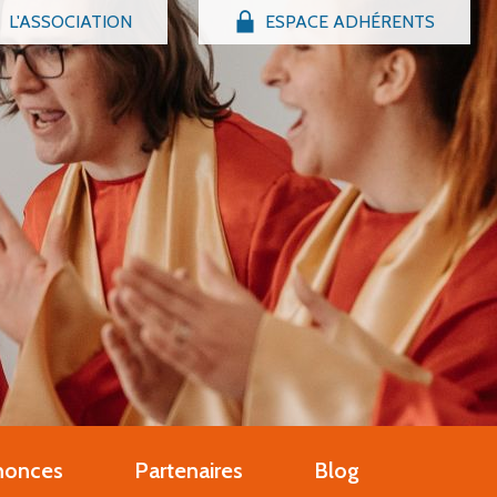
L'ASSOCIATION
ESPACE ADHÉRENTS
Billetterie
Connexion
r adhérent Groupe Vocal
nir adhérent Partenaire
r un compte Découverte
uestions fréquentes
nonces
Partenaires
Blog