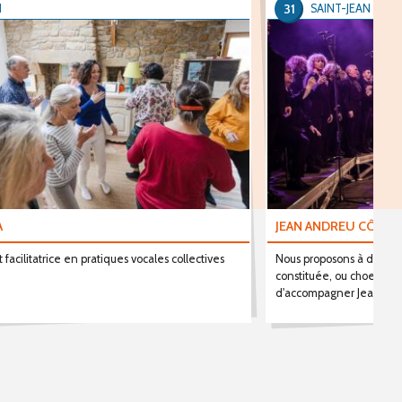
31
N
SAINT-JEAN
A
JEAN ANDREU CÔTÉ
 facilitatrice en pratiques vocales collectives
Nous proposons à des cho
constituée, ou choeur é
d'accompagner Jean And