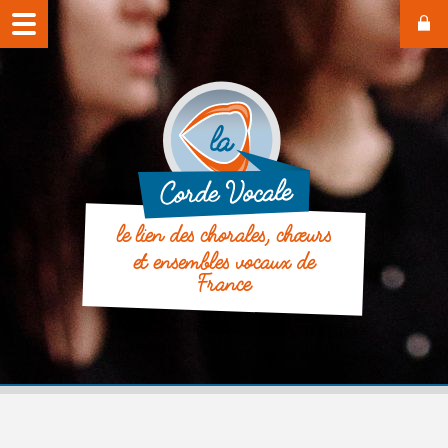
le lien des chorales, chœurs
et ensembles vocaux de
France