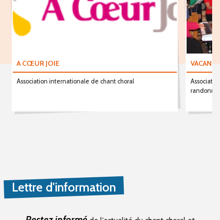
A CŒUR JOIE
VACANCE
Association internationale de chant choral
Associatio
randonné
Lettre d'information
Restez informé