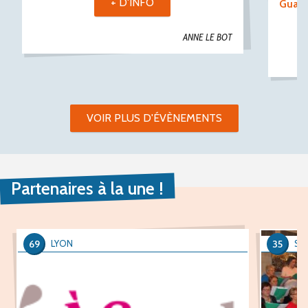
+ D'INFO
Guast
ANNE LE BOT
VOIR PLUS D'ÉVÈNEMENTS
Partenaires à la une !
69
35
LYON
SA