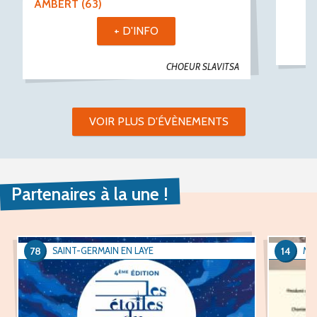
AMBERT (63)
+ D'INFO
CHOEUR SLAVITSA
VOIR PLUS D'ÉVÈNEMENTS
Partenaires à la une !
78
14
SAINT-GERMAIN EN LAYE
Méz