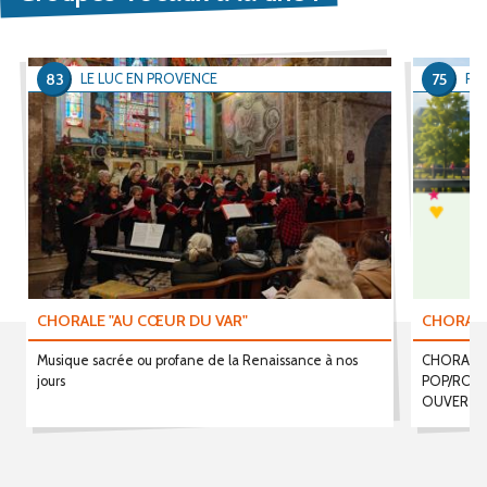
83
75
LE LUC EN PROVENCE
PAR
CHORALE "AU CŒUR DU VAR"
CHORALE
Musique sacrée ou profane de la Renaissance à nos
CHORALE 
jours
POP/ROCK
OUVERTE 