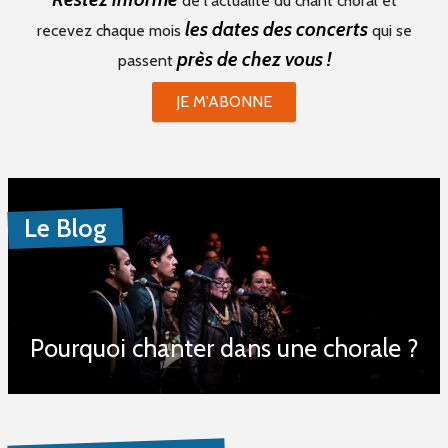
de l'actualité du chant choral et
les dates des concerts
recevez chaque mois
qui se
près de chez vous !
passent
JE M'ABONNE
Le Blog
Pourquoi chanter dans une chorale ?