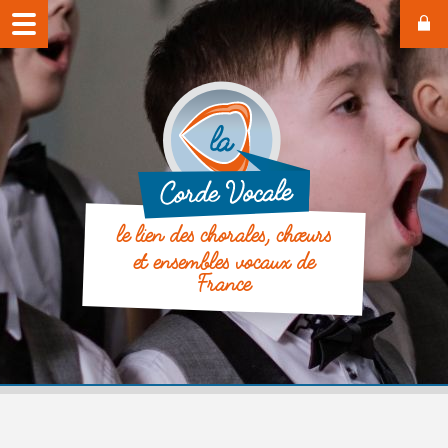
le lien des chorales, chœurs
et ensembles vocaux de
France