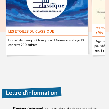
Intermezz
LES ÉTOILES DU CLASSIQUE
la Vie
Festival de musique Classique à St Germain en Laye 10
Organisati
concerts 200 artistes
pour dével
ancrée dan
Lettre d'information
Restez informé