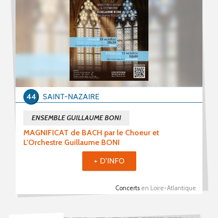
Stages (11)
Formations (4)
Période du
au
44
SAINT-NAZAIRE
ENSEMBLE GUILLAUME BONI
MAGNIFICAT de BACH par le Choeur et
Mot(s) clé(s)
L'Orchestre Guillaume BONI
Plusieurs mots clé possibles
+ D'INFO
Concerts
en Loire-Atlantique