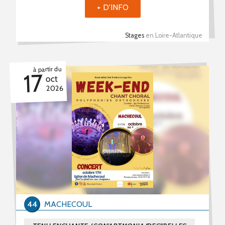
+ D'INFO
Stages
en Loire-Atlantique
à partir du
17
oct
2026
44
MACHECOUL