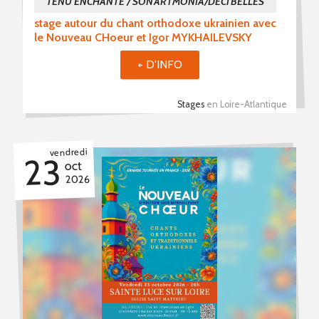
TENU ENCHANTE / SON'ARTMONIA/DECI'BELLES
stage autour du chant orthodoxe ukrainien avec
le Nouveau CHoeur et Igor MYKHAILEVSKY
+ D'INFO
Stages
en Loire-Atlantique
vendredi
23
oct
2026