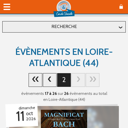
RECHERCHE
Localiser
ÉVÈNEMENTS EN LOIRE-
Département
ATLANTIQUE (44)
Commune
2
évènements
17 à 26
sur
26
évènements au total
en Loire-Atlantique (44)
Affiner
dimanche
11
oct
Type(s) d'évènement
2026
Concerts (11)