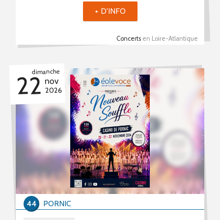
+ D'INFO
Concerts
en Loire-Atlantique
dimanche
22
nov
2026
44
PORNIC