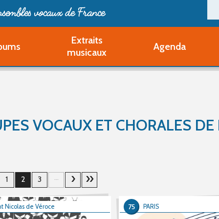
ensembles vocaux de France
Extraits
bums
Agenda
Deveni
musicaux
Deve
Pa
Ouvri
Q
Au
PES VOCAUX ET CHORALES DE
...
1
2
3
75
nt Nicolas de Véroce
PARIS