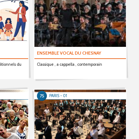
ENSEMBLE VOCAL DU CHESNAY
itionnels du
Classique , a cappella , contemporain
75
PARIS - 01