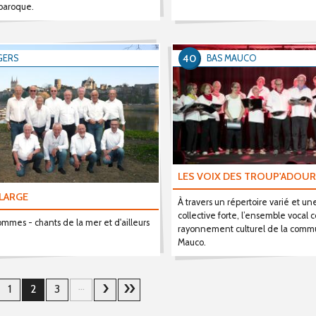
 baroque.
40
GERS
BAS MAUCO
LES VOIX DES TROUP'ADOU
 LARGE
À travers un répertoire varié et u
collective forte, l’ensemble vocal 
mmes - chants de la mer et d'ailleurs
rayonnement culturel de la comm
Mauco.
...
1
2
3