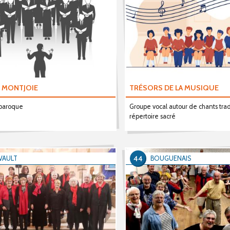
 MONTJOIE
TRÉSORS DE LA MUSIQUE
 baroque
Groupe vocal autour de chants trad
répertoire sacré
44
VAULT
BOUGUENAIS