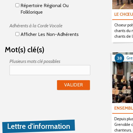
Répertoire Régional Ou
Folklorique
LE CHŒU
Choeur pol
Adhérents à la Corde Vocale
chants du 
Afficher Les Non-Adhérents
chants de l
Mot(s) clé(s)
38
Gre
Plusieurs mots clé possibles
ENSEMBL
Depuis plu
Lettre d'information
Grenoble 
chanteurs,