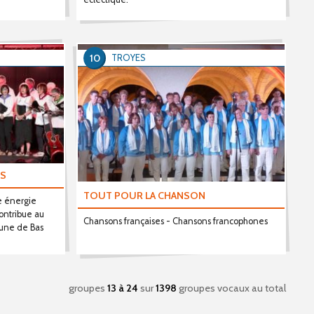
10
TROYES
RS
TOUT POUR LA CHANSON
ne énergie
contribue au
Chansons françaises - Chansons francophones
une de Bas
groupes
13 à 24
sur
1398
groupes vocaux au total