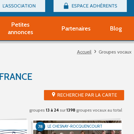
L'ASSOCIATION
ESPACE ADHÉRENTS
Billetterie
Connexion
Petites
Partenaires
Blog
r adhérent Groupe Vocal
annonces
nir adhérent Partenaire
rtitions d'occasion
Accueil
Groupes vocaux
r un compte Découverte
uestions fréquentes
tres
 FRANCE
RECHERCHE PAR LA CARTE
groupes
13 à 24
sur
1398
groupes vocaux au total
78
LE CHESNAY-ROCQUENCOURT