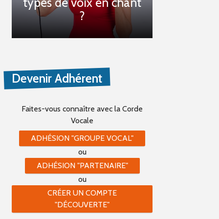
types de voix en chant
?
Devenir Adhérent
Faites-vous connaître
avec la Corde
Vocale
ADHÉSION "GROUPE VOCAL"
ou
ADHÉSION "PARTENAIRE"
ou
CRÉER UN COMPTE
"DÉCOUVERTE"