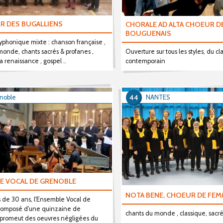
R DES BUGALLIENS
CHORALE AD ALTA CHOEUR D
BOUGUENAIS
yphonique mixte : chanson française ,
monde, chants sacrés & profanes ,
Ouverture sur tous les styles, du cl
a renaissance , gospel ..
contemporain
44
noble
NANTES
E VOCAL DE GRENOBLE
NOTA BENE, CHOEUR DE FE
s de 30 ans, l'Ensemble Vocal de
composé d'une quinzaine de
chants du monde , classique, sacré, 
 promeut des oeuvres négligées du