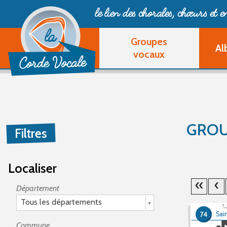
le lien des chorales, chœurs
et 
Groupes
Al
vocaux
GROU
Filtres
Localiser
Département
Tous les départements
74
Sai
Commune