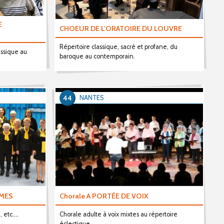
E
CHOEUR DE L'ORATOIRE DU LOUVRE
Répertoire classique, sacré et profane, du
assique au
baroque au contemporain.
44
NANTES
MMES
Chorale A PORTÉE DE VOIX
etc....
Chorale adulte à voix mixtes au répertoire
éclectique.