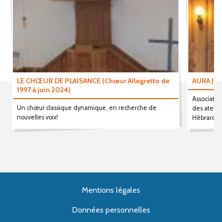
LE CHŒUR DE PLAISANCE (Chœur Allegretto de
AURA JU
1997 à juin 2024)
Associatio
Un chœur classique dynamique, en recherche de
des atelier
nouvelles voix!
Hébrard.
Mentions légales
Données personnelles