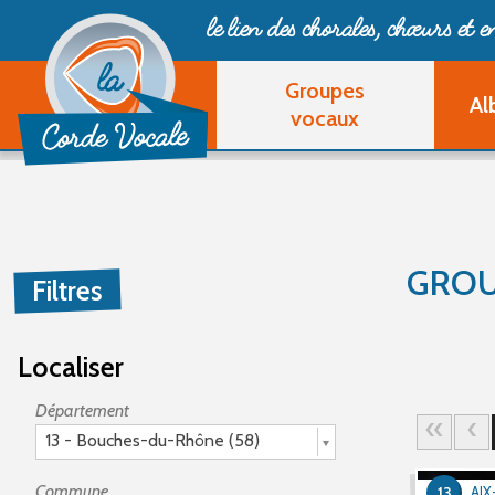
le lien des chorales, chœurs
et 
Groupes
Al
vocaux
GROU
Filtres
Localiser
Département
13 - Bouches-du-Rhône (58)
Commune
13
AI