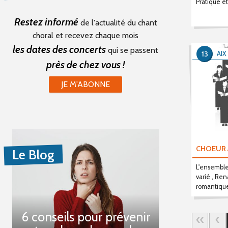
Pratique e
Restez informé
de l'actualité du chant
choral et recevez chaque mois
les dates des concerts
qui se passent
13
AIX
près de chez vous !
JE M'ABONNE
CHOEUR 
Le Blog
L'ensemble
varié , Ren
romantique
6 conseils pour prévenir