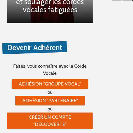
et soulager les cordes
vocales fatiguées
Devenir Adhérent
Faites-vous connaître
avec la Corde
Vocale
ADHÉSION "GROUPE VOCAL"
ou
ADHÉSION "PARTENAIRE"
ou
CRÉER UN COMPTE
"DÉCOUVERTE"