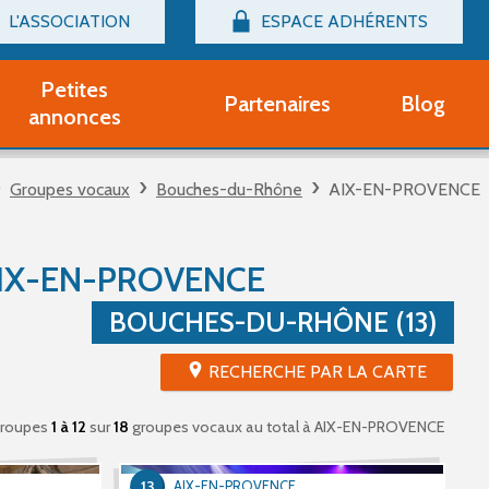
L'ASSOCIATION
ESPACE ADHÉRENTS
Billetterie
Connexion
Petites
Partenaires
Blog
r adhérent Groupe Vocal
annonces
nir adhérent Partenaire
rtitions d'occasion
Groupes vocaux
Bouches-du-Rhône
AIX-EN-PROVENCE
r un compte Découverte
uestions fréquentes
tres
IX-EN-PROVENCE
BOUCHES-DU-RHÔNE (13)
RECHERCHE PAR LA CARTE
roupes
1 à 12
sur
18
groupes vocaux au total
à AIX-EN-PROVENCE
13
AIX-EN-PROVENCE