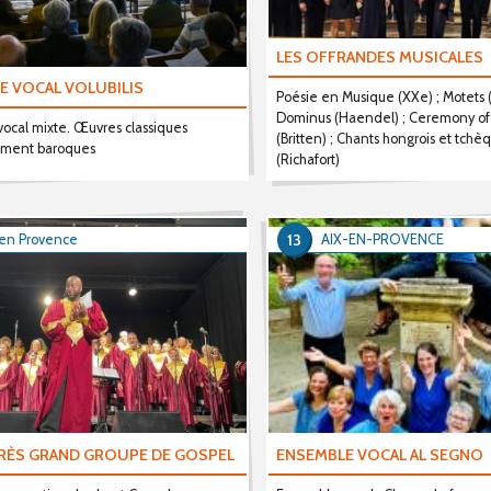
LES OFFRANDES MUSICALES
E VOCAL VOLUBILIS
Poésie en Musique (XXe) ; Motets (B
Dominus (Haendel) ; Ceremony of 
ocal mixte. Œuvres classiques
(Britten) ; Chants hongrois et tch
ement baroques
(Richafort)
13
 en Provence
AIX-EN-PROVENCE
TRÈS GRAND GROUPE DE GOSPEL
ENSEMBLE VOCAL AL SEGNO