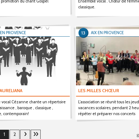
t promotion du chant Gospel
Ensemble vocal . Chœur de femmes
classique.
13
 EN PROVENCE
AIX EN PROVENCE
AURELIANA
LES MILLES CHŒUR
 vocal Cézanne chante un répertoire
L'association se réunit tous les jeudi
aissance , baroque , classique ,
vacances scolaires, pendant 2 heu
, contemporain!
répéter et préparer nos concerts
1
2
g