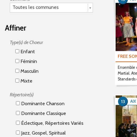
Toutes les communes
Affiner
Type(s) de Choeur
Enfant
FREE SO
Féminin
Ensemble de
Masculin
Martial. At
Standards d
Mixte
Répertoire(s)
13
AIX
Dominante Chanson
Dominante Classique
Éclectique, Répertoires Variés
Jazz, Gospel, Spiritual