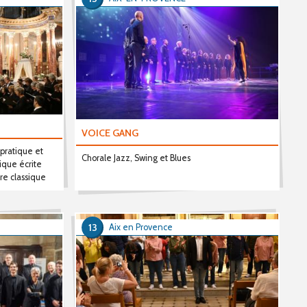
VOICE GANG
 pratique et
Chorale Jazz, Swing et Blues
ique écrite
re classique
13
Aix en Provence