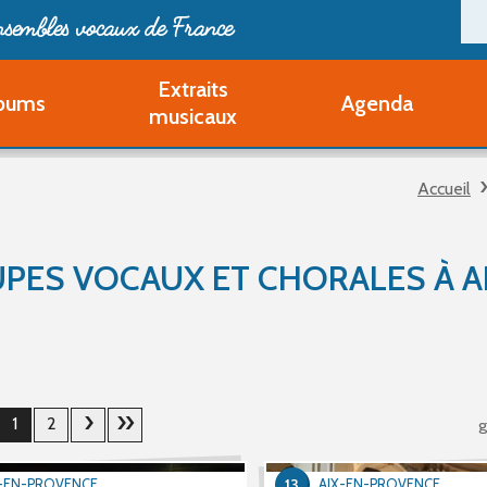
ensembles vocaux de France
Extraits
bums
Agenda
Deveni
musicaux
Deve
Pa
Accueil
Ouvri
Q
Au
PES VOCAUX ET CHORALES À A
1
2
g
13
X-EN-PROVENCE
AIX-EN-PROVENCE