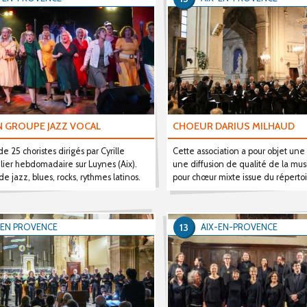
N GROUPE JAZZ VOCAL
CHOEUR DARIUS MILHAUD
 25 choristes dirigés par Cyrille
Cette association a pour objet une
elier hebdomadaire sur Luynes (Aix).
une diffusion de qualité de la mus
e jazz, blues, rocks, rythmes latinos.
pour chœur mixte issue du répertoi
13
 EN PROVENCE
AIX-EN-PROVENCE