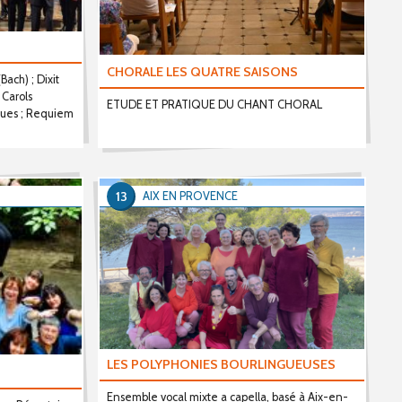
CHORALE LES QUATRE SAISONS
ach) ; Dixit
Carols
ETUDE ET PRATIQUE DU CHANT CHORAL
èques ; Requiem
13
AIX EN PROVENCE
LES POLYPHONIES BOURLINGUEUSES
Ensemble vocal mixte a capella, basé à Aix-en-