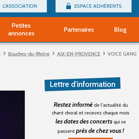
L'ASSOCIATION
ESPACE ADHÉRENTS
Billetterie
Connexion
Petites
Partenaires
Blog
r adhérent Groupe Vocal
annonces
nir adhérent Partenaire
rtitions d'occasion
x
Bouches-du-Rhône
AIX-EN-PROVENCE
VOICE GANG
r un compte Découverte
uestions fréquentes
tres
Lettre d'information
Restez informé
de l'actualité du
chant choral et recevez chaque mois
les dates des concerts
qui se
près de chez vous !
passent