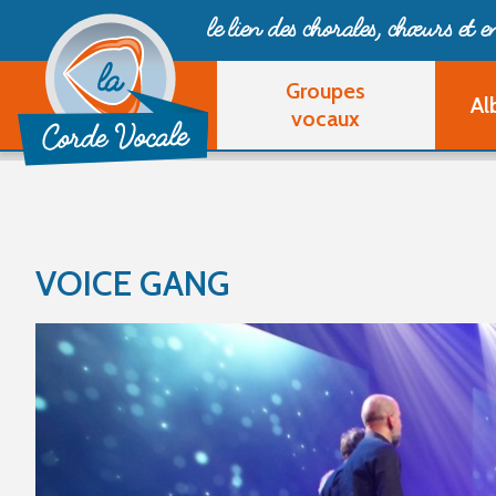
le lien des chorales, chœurs
et 
Groupes
Al
vocaux
VOICE GANG