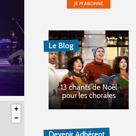
JE M'ABONNE
Le Blog
13 chants de Noël
pour les chorales
+
−
Devenir Adhérent