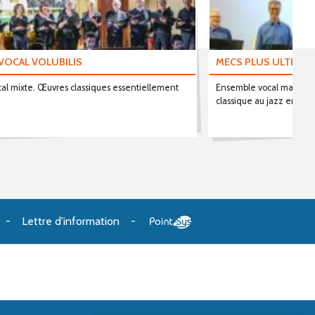
VOCAL VOLUBILIS
MECS PLUS ULTRA
al mixte. Œuvres classiques essentiellement
Ensemble vocal masculin
classique au jazz en pass
Lettre d'information