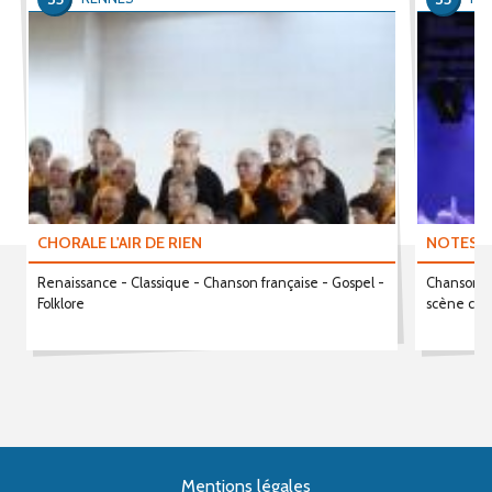
CHORALE L'AIR DE RIEN
NOTES I
Renaissance - Classique - Chanson française - Gospel -
Chanson fr
Folklore
scène cho
Mentions légales