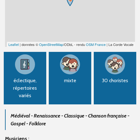
Leaflet
| données ©
OpenStreetMap
/ODbL - rendu
OSM France
| La Corde Vocale
éclectique,
mixte
30 choristes
répertoires
variés
Médiéval - Renaissance - Classique - Chanson française -
Gospel - Folklore
Musiciens :