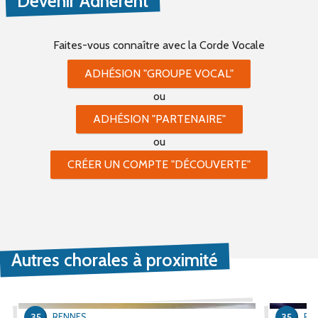
Devenir Adhérent
Faites-vous connaître
avec la Corde Vocale
ADHÉSION "GROUPE VOCAL"
ou
ADHÉSION "PARTENAIRE"
ou
CRÉER UN COMPTE "DÉCOUVERTE"
Autres chorales à proximité
35
35
RENNES
RE