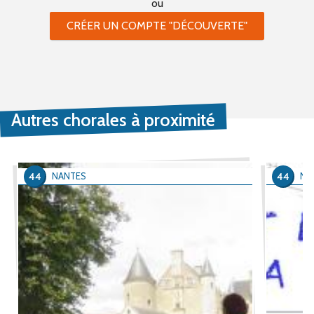
ou
CRÉER UN COMPTE "DÉCOUVERTE"
Autres chorales à proximité
44
44
NANTES
NA