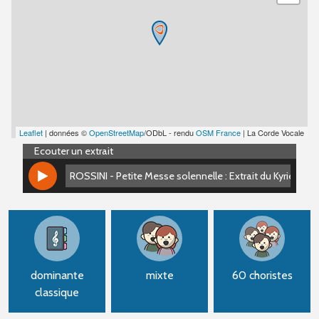
Leaflet
| données ©
OpenStreetMap
/ODbL - rendu
OSM France
| La Corde Vocale
Ecouter un extrait
ROSSINI - Petite Messe solennelle : Extrait du Kyrie-Chri
ROSSINI - Petite Messe solennelle : Extrait du Kyrie-Chri
dominante
mixte
60 choristes
classique