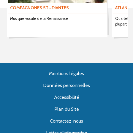
COMPAGNONES STUDIANTES
ATLANTI
Musique vocale de la Renaissance
Quartette 
plupart am
Mentions légales
Données personnelles
Accessibilité
Plan du Site
Contactez-nous
Lettre d'information