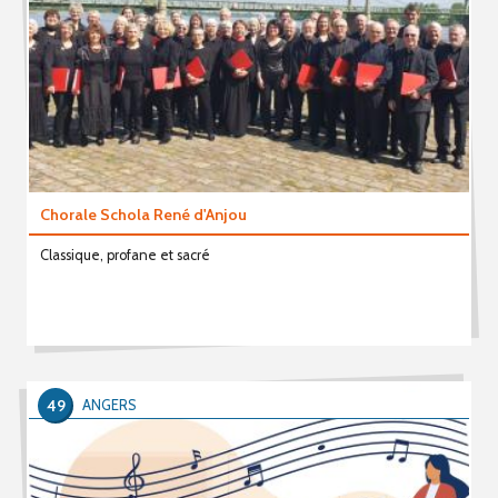
Chorale Schola René d'Anjou
Classique, profane et sacré
49
ANGERS