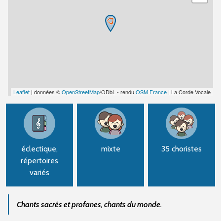
Leaflet
| données ©
OpenStreetMap
/ODbL - rendu
OSM France
| La Corde Vocale
éclectique,
mixte
35 choristes
répertoires
variés
Chants sacrés et profanes, chants du monde.