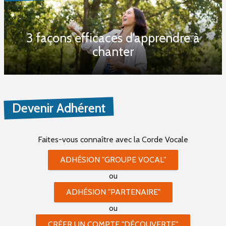
3 façons efficaces d’apprendre à
chanter
Devenir Adhérent
Faites-vous connaître
avec la Corde Vocale
ADHÉSION "GROUPE VOCAL"
ou
ADHÉSION "PARTENAIRE"
ou
CRÉER UN COMPTE "DÉCOUVERTE"