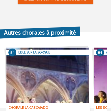
Autres chorales à proximité
84
84
L'ISLE SUR LA SORGUE
AP
CHORALE LA CASCAIADO
LES SON