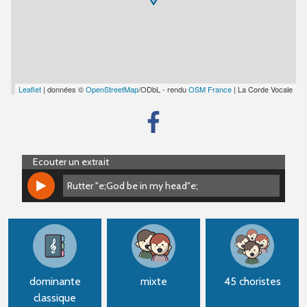
Leaflet
| données ©
OpenStreetMap
/ODbL - rendu
OSM France
| La Corde Vocale
Ecouter un extrait
Rutter "e;God be in my head"e;
Rutter "e;God be in my head"e;
dominante
mixte
45 choristes
classique