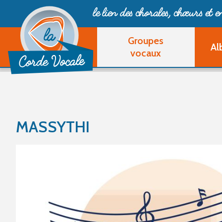
le lien des chorales, chœurs
et 
Groupes
Al
vocaux
MASSYTHI