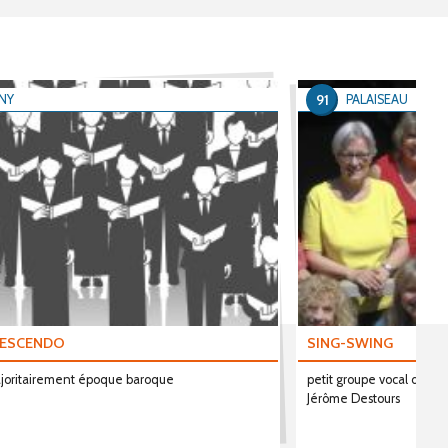
91
NY
PALAISEAU
ESCENDO
SING-SWING
ajoritairement époque baroque
petit groupe vocal de 11 
Jérôme Destours