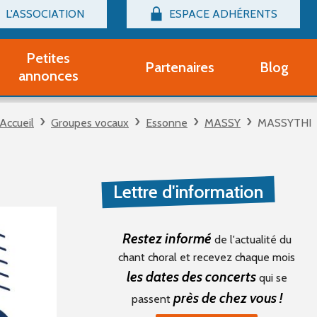
L'ASSOCIATION
ESPACE ADHÉRENTS
Billetterie
Connexion
Petites
Partenaires
Blog
r adhérent Groupe Vocal
annonces
nir adhérent Partenaire
rtitions d'occasion
Accueil
Groupes vocaux
Essonne
MASSY
MASSYTHI
r un compte Découverte
uestions fréquentes
tres
Lettre d'information
Restez informé
de l'actualité du
chant choral et recevez chaque mois
les dates des concerts
qui se
près de chez vous !
passent