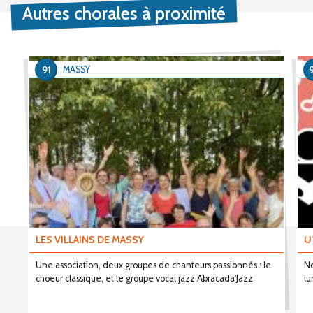
Autres chorales à proximité
91
MASSY
LES VILLAINS DE MASSY
U
Une association, deux groupes de chanteurs passionnés : le
No
choeur classique, et le groupe vocal jazz Abracada'Jazz
lu