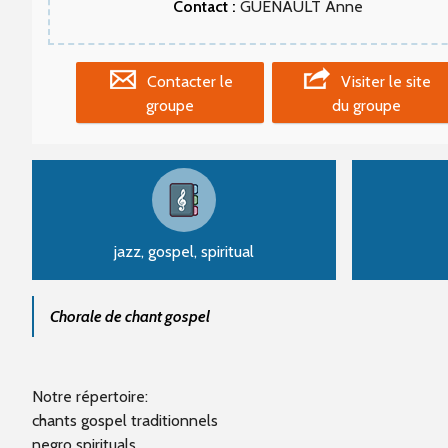
Contact :
GUENAULT Anne
Contacter le
Visiter le site
groupe
du groupe
jazz, gospel, spiritual
Chorale de chant gospel
Notre répertoire:
chants gospel traditionnels
negro spirituals