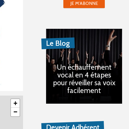
JE M'ABONNE
Le Blog
Un échauffement
vocal en 4 étapes
pour réveiller sa voix
facilement
+
−
Devenir Adhérent