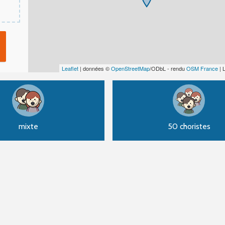
Leaflet
| données ©
OpenStreetMap
/ODbL - rendu
OSM France
| 
mixte
50 choristes