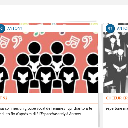
92
92
ANTONY
ANTO
T 92
CHŒUR CR
us sommes un groupe vocal de femmes , qui chantons le
répertoire m
ndi en fin d'après midi à l'EspaceVasarely à Antony.