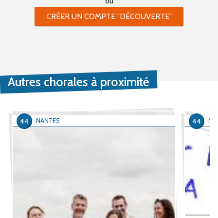
ou
CRÉER UN COMPTE "DÉCOUVERTE"
Autres chorales à proximité
44
44
NANTES
NA