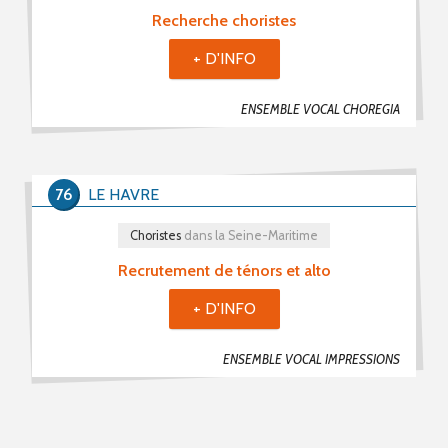
Choristes (2)
Recherche choristes
Chefs De Chœur (0)
+ D'INFO
Musiciens (0)
ENSEMBLE VOCAL CHOREGIA
Recherche De Partitions (0)
Echanges / Rencontres Entre Groupes Vocaux (0)
Matériels Et Fournitures (0)
76
LE HAVRE
Divers (0)
Choristes
dans la Seine-Maritime
Recrutement de ténors et alto
Mot(s) clé(s)
+ D'INFO
Plusieurs mots clé possibles
ENSEMBLE VOCAL IMPRESSIONS