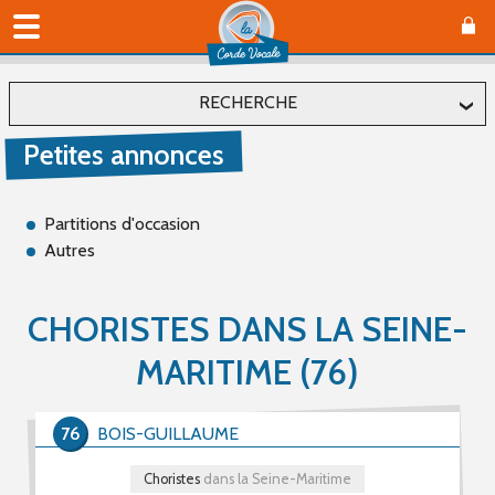
RECHERCHE
Petites annonces
Localiser
Département
Partitions d'occasion
Autres
Affiner
CHORISTES DANS LA SEINE-
MARITIME (76)
Type(s)
Offre (0)
Recherche (2)
76
BOIS-GUILLAUME
Choristes
dans la Seine-Maritime
Catégorie(s)