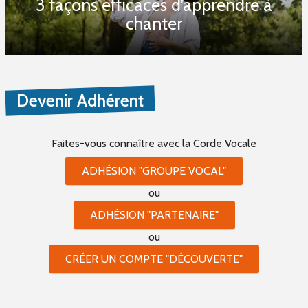
3 façons efficaces d’apprendre à
chanter
Devenir Adhérent
Faites-vous connaître
avec la Corde Vocale
ADHÉSION "GROUPE VOCAL"
ou
ADHÉSION "PARTENAIRE"
ou
CRÉER UN COMPTE "DÉCOUVERTE"