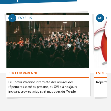
75
40
PARIS - 15
ON
CHŒUR VARENNE
EVOL - E
Le Chœur Varenne interprète des œuvres des
Répertoire
répertoires sacré ou profane, du XVIIe à nos jours,
incluant œuvres lyriques et musiques du Monde.