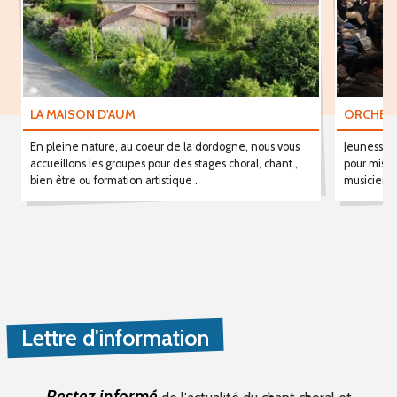
LA MAISON D'AUM
ORCHEST
En pleine nature, au coeur de la dordogne, nous vous
Jeunesse, 
accueillons les groupes pour des stages choral, chant ,
pour missi
bien être ou formation artistique .
musiciens 
Lettre d'information
Restez informé