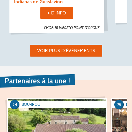
Indianas de Guastavino
+ D'INFO
CHOEUR VIBRATO POINT D'ORGUE
VOIR PLUS D'ÉVÈNEMENTS
Partenaires à la une !
24
75
BOURROU
PAR