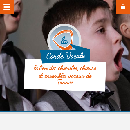
le lien des chorales, chœurs
et ensembles vocaux de
France