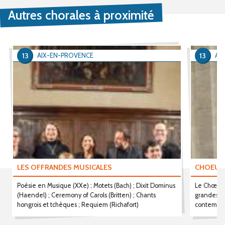
Autres chorales à proximité
13
13
AIX-EN-PROVENCE
AI
LES OFFRANDES MUSICALES
CHOEUR 
Poésie en Musique (XXe) ; Motets (Bach) ; Dixit Dominus
Le Chœur C
(Haendel) ; Ceremony of Carols (Britten) ; Chants
grandes œu
hongrois et tchèques ; Requiem (Richafort)
contempor