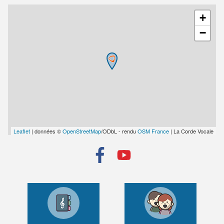
+
−
Leaflet
| données ©
OpenStreetMap
/ODbL - rendu
OSM France
| La Corde Vocale