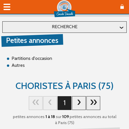
RECHERCHE
Petites annonces
Localiser
Département
Partitions d'occasion
Autres
Affiner
CHORISTES À PARIS (75)
Type(s)
1
Offre (17)
Recherche (99)
petites annonces
1 à 18
sur
109
petites annonces au total
à Paris (75)
Catégorie(s)