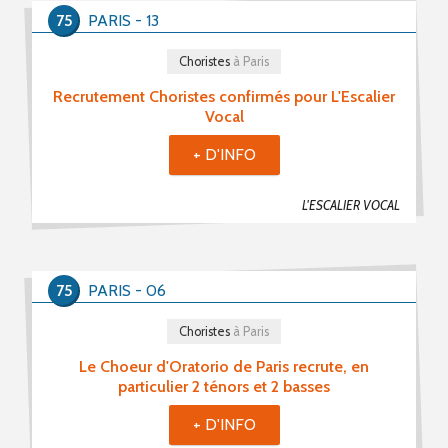
Choristes (104)
75
PARIS - 13
Chefs De Chœur (3)
Choristes
à Paris
Musiciens (6)
Recrutement Choristes confirmés pour L'Escalier
Recherche De Partitions (0)
Vocal
Echanges / Rencontres Entre Groupes Vocaux (0)
+ D'INFO
Matériels Et Fournitures (1)
L'ESCALIER VOCAL
Divers (5)
Mot(s) clé(s)
75
PARIS - 06
Plusieurs mots clé possibles
Choristes
à Paris
Le Choeur d'Oratorio de Paris recrute, en
particulier 2 ténors et 2 basses
+ D'INFO